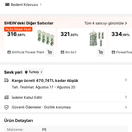
Bedent Kılavuzu
SHEIN'deki Diğer Satıcılar
Tüm 4 satıcıyı görüntüle
En Düşük Fiyat
316
321
334
,08TL
,02TL
,19TL
Artificial Flower Plant
Xin bo1
FlowerTo
Sevk yeri
Turkey
Kargo ücreti 470,74TL kadar düşük
Tah. Teslimat:
Ağustos 17 - Ağustos 20
İadeler Kabul Edilir
Güvenli Ödemeler · Gizlilik koruması
Ürün Detayları
Malzeme:
PE