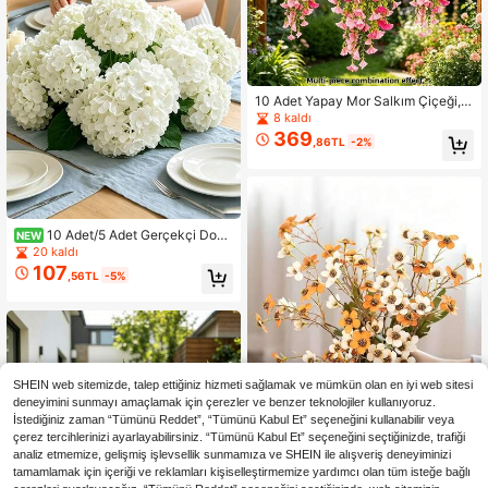
92K Takipçiler
4,85
10 Adet Yapay Mor Salkım Çiçeği, İ
ç ve Dış Mekan Dekorasyonu, Kapı
8 kaldı
Çelengi, Düğün Dekoru, Paskalya,
369
,86TL
-2%
Sevgililer Günü, Anneler Günü, Ram
azan, Bahar Festivali, DIY Çelenkler
İçin Uygun
10 Adet/5 Adet Gerçekçi Doku
NEW
nuşlu Beyaz Yapay Ortanca Uzun S
20 kaldı
aplı İpek Çiçek, Yeşil Yapraklı, Düğü
107
,56TL
-5%
n Kemeri, Gelin Buketi, Masa Orta S
üsü, Çiftlik Evi Bohem Ev Vazo Dek
oru, DIY Masa Çelengi Çiçek Malze
meleri
SHEIN web sitemizde, talep ettiğiniz hizmeti sağlamak ve mümkün olan en iyi web sitesi
deneyimini sunmayı amaçlamak için çerezler ve benzer teknolojiler kullanıyoruz.
İstediğiniz zaman “Tümünü Reddet”, “Tümünü Kabul Et” seçeneğini kullanabilir veya
çerez tercihlerinizi ayarlayabilirsiniz. “Tümünü Kabul Et” seçeneğini seçtiğinizde, trafiği
analiz etmemize, gelişmiş işlevsellik sunmamıza ve SHEIN ile alışveriş deneyiminizi
tamamlamak için içeriği ve reklamları kişiselleştirmemize yardımcı olan tüm isteğe bağlı