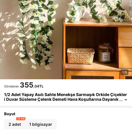
1/9
355
,04TL
Gönderen
1/2 Adet Yapay Asılı Sahte Menekşe Sarmaşık Orkide Çiçekler
i Duvar Süsleme Çelenk Demeti Hava Koşullarına Dayanık
lı UV Işınlarına Karşı Korumalı Dış Mekan Veranda Bahçe
Sundurma Düğün Ev Asma Sepetleri Hediye Doğum Günü Me
zuniyet Ev Dekorasyonu Duvar Sanatı
Boyut
26 left
2 adet
1 bilgisayar