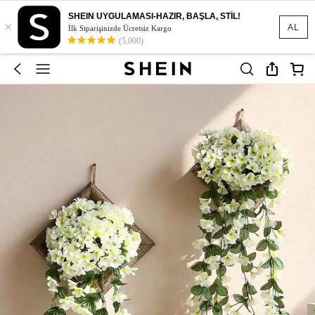
SHEIN UYGULAMASI-HAZIR, BAŞLA, STİL!
×
AL
İlk Siparişinizde Ücretsiz Kargo
(5,000)