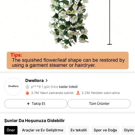
Dwellora
92K Takipçiler
4,85
p***9
1 gün önce
kadar ödedi
3.7M Yakın zamanda satıldı
2.2M Yeniden satın alma
92K Takipçiler
4,85
Takip Et
Tüm Ürünler
Şunlar Da Hoşunuza Gidebilir
92K Takipçiler
4,85
Öner
Araçlar ve Ev Geliştirme
Ev tekstili
Spor ve Doğa
Giyim