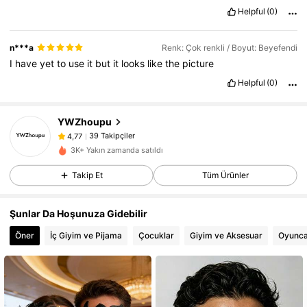
Helpful
(0)
n***a
Renk: Çok renkli / Boyut: Beyefendi
I
have
yet
to
use
it
but
it
looks
like
the
picture
Helpful
(0)
39 Takipçiler
4,77
YWZhoupu
39 Takipçiler
4,77
t***3
1 gün önce
'i takip etti
39 Takipçiler
4,77
3K+ Yakın zamanda satıldı
39 Takipçiler
4,77
Takip Et
Tüm Ürünler
39 Takipçiler
4,77
Şunlar Da Hoşunuza Gidebilir
39 Takipçiler
4,77
Öner
İç Giyim ve Pijama
Çocuklar
Giyim ve Aksesuar
Oyunca
39 Takipçiler
4,77
39 Takipçiler
4,77
39 Takipçiler
4,77