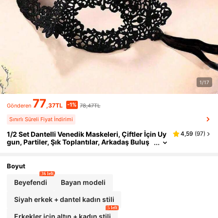
1/17
77
-1%
,37TL
78,47TL
Gönderen
Sınırlı Süreli Fiyat İndirimi
1/2 Set Dantelli Venedik Maskeleri, Çiftler İçin Uy
4,59
(
97
)
gun, Partiler, Şık Toplantılar, Arkadaş Buluş
maları, Cadılar Bayramı, Karnaval, Sevgililer
Günü ve Gizemi Korumak İçin Diğer Etkinlikler İç
in Mükemmel
Boyut
36 left
Beyefendi
Bayan modeli
Siyah erkek + dantel kadın stili
5 left
Erkekler için altın + kadın stili