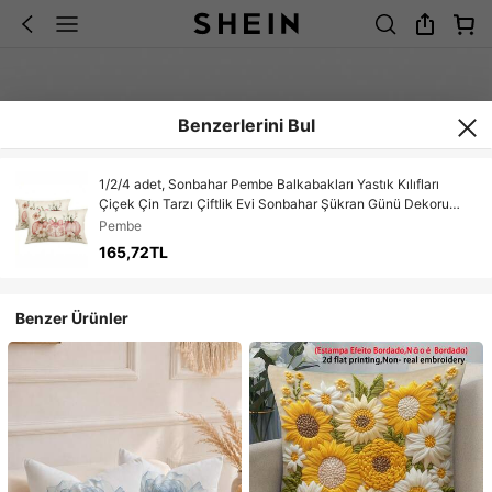
Benzerlerini Bul
1/2/4 adet, Sonbahar Pembe Balkabakları Yastık Kılıfları
Çiçek Çin Tarzı Çiftlik Evi Sonbahar Şükran Günü Dekoru
Kanepe Ev Dekorasyonları İçin Bel Yastık Kılıfları
Pembe
165,72TL
Benzer Ürünler