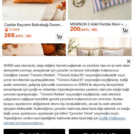
ar balkabağı yaprağı bohem dekora
28 kaldı
tif yastık kılıfı dış mekan yastıkları i
287
,55TL
çin, rustik iç mekan kanepe şükran
5
günü ev dekorasyonu, dış mekan k
amp dekoratif yastık kılıfı, tek tarafl
1 adet Pembe Dantel İşlemeli Suni K
ı, yastık dolgusu dahil değildir.
288
ürk Dekoratif Yastık/Bel Yastığı Kılıf
MEMNUN 2 Adet Pembe Mavi + Sa
,09TL
Cadılar Bayramı Balkabağı Desenli
ı, Yatak Odası, Oturma Odası, Kanep
200
rı Pembe Dikey Çizgili Karikatür Da
Keten Koltuk ve Yatak Kırlent Kılıfı,
5 kaldı
,84TL
-9%
e İçin Uygundur
chshund Baskılı Bel Yastık Kılıfı 30*
Dekoratif Yastık Kılıfı
268
,34TL
-4%
50cm/40*60cm, Polyester Malzem
eden, Evcil Hayvan Severler İçin Ev
Dekoru, Koltuk Minder Kılıfı, Tek Ta
raflı Baskı, Gizli Fermuarlı, Yastık İçi
Olmayan Dekoratif Yastık Kılıfı, Otu
rma Odası, Koltuk, Yatak Odası, Ara
ba, Ev Sonbahar Dekorasyonu
SHEIN web sitemizde, talep ettiğiniz hizmeti sağlamak ve mümkün olan en iyi web sitesi
deneyimini sunmayı amaçlamak için çerezler ve benzer teknolojiler kullanıyoruz.
İstediğiniz zaman “Tümünü Reddet”, “Tümünü Kabul Et” seçeneğini kullanabilir veya
çerez tercihlerinizi ayarlayabilirsiniz. “Tümünü Kabul Et” seçeneğini seçtiğinizde, trafiği
analiz etmemize, gelişmiş işlevsellik sunmamıza ve SHEIN ile alışveriş deneyiminizi
tamamlamak için içeriği ve reklamları kişiselleştirmemize yardımcı olan tüm isteğe bağlı
çerezleri ayarlayacağız. “Tümünü Reddet” seçeneğini seçtiğinizde, web sitemizin
çalışmasını sağlayan kesinlikle gerekli çerezlerin kullanımına izin verirsiniz. Bunları
5
tarayıcı ayarlarınızı değiştirerek devre dışı bırakabilirsiniz, ancak bu web sitesinin
Vintage Kahverengi Bitki Desenli Sı
1 adet Pom Pom Kadife Minder Örtü
işleyişini etkileyebilir. Kullandığımız çerezler hakkında daha fazla bilgi edinmek ve isteğe
cak Yuva Sloganlı Kırlent Kılıfı 4'lü
38 kaldı
285
sü Dolgusuz
,90TL
Set, Tek Taraflı Baskılı Şeftali Tüyü
bağlı çerez ayarlarınızı ayarlamak için lütfen “Çerezleri Yönet” seçeneğini seçin.
365
,47TL
Kadife Polyester Kumaş, 45*45/50
Topladığımız verileri nasıl işlediğimiz hakkında daha fazla bilgi için
Gizlilik Politikamızı
*50/40*40 cm Modern Kumaş Kolt
1 adet/2 adet/4 adet Beyaz Yastık K
görmek için buraya tıklayın.
6,03TL tasarruf edin
Benzer stokta olan ürünleri göster
Tümünü Görüntüle
uk İç Mekan Dekorasyonu, Parti De
132
ılıfı, Yumuşak Fırçalanmış Yastık Kılı
,25TL
koru, Hediye İçin
fı, Yüksek Kaliteli Minder Kılıfı, Ferm
1 Adet/2 Adet Akçaağaç Ahşap Min