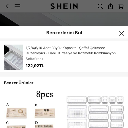
Benzerlerini Bul
1/2/4/6/10 Adet Büyük Kapasiteli Şeffaf Çekmece
Düzenleyici - Dahili Kırtasiye ve Kozmetik Kombinasyon
Saklama Kutusu, Çeşitli Eşya Saklama Kutusu ile - Ev Ofis
Şeffaf renk
Tezgahı Masaüstü Düzenleme Çözümü İçin Uygun
122,92TL
Benzer Ürünler