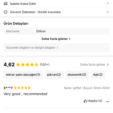
İadeler Kabul Edilir
Güvenli Ödemeler · Gizlilik koruması
Ürün Detayları
Malzeme:
Silikon
Daha fazla göster
Güvenlik bilgileri ve iletişim bilgileri
4,62
(100+)
Daha fazla göster
tekrar satın alacağım
(1)
şükran
(2)
ekonomik
(3)
Aşk
(2)
3***7
Renk: şeffaf / Boyut: 50ml+50ml
Very
good
,
recommended
Helpful
(3)