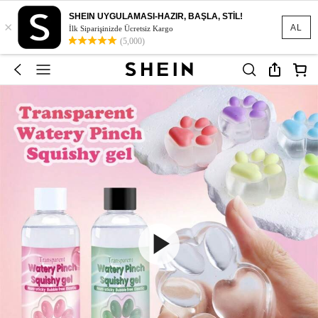
SHEIN UYGULAMASI-HAZIR, BAŞLA, STİL!
×
AL
İlk Siparişinizde Ücretsiz Kargo
(5,000)