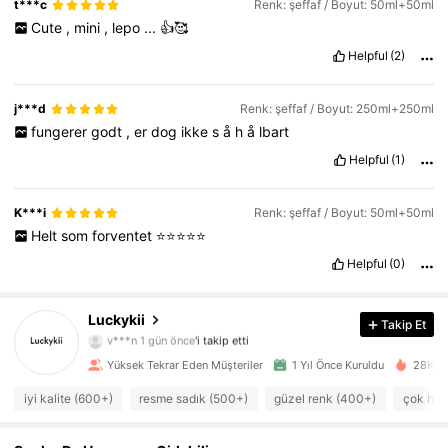
t***c
Renk: şeffaf / Boyut: 50ml+50ml
Cute
,
mini
,
lepo
...
👍🥰
Helpful
(2)
j***d
Renk: şeffaf / Boyut: 250ml+250ml
fungerer
godt
,
er
dog
ikke
s
å
h
å
lbart
Helpful
(1)
K***i
Renk: şeffaf / Boyut: 50ml+50ml
Helt
som
forventet
⭐️⭐️⭐️⭐️⭐️
1.1K Takipçiler
4,88
Helpful
(0)
1.1K Takipçiler
4,88
1.1K Takipçiler
4,88
Luckykii
Takip Et
v***n
1 gün önce
'i takip etti
1.1K Takipçiler
4,88
Yüksek Tekrar Eden Müşteriler
1 Yıl Önce Kuruldu
28K+ Y
1.1K Takipçiler
4,88
iyi kalite (600+)
resme sadık (500+)
güzel renk (400+)
çok hav
1.1K Takipçiler
4,88
1.1K Takipçiler
4,88