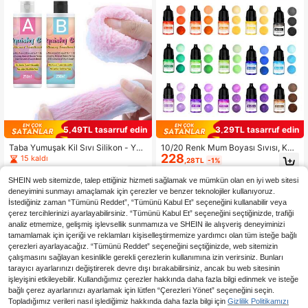
lar İçin İdeal, 14 Yaş ve Üzeri İçin U
ygun
5,49TL tasarruf edin
3,29TL tasarruf edin
Taba Yumuşak Kil Sıvı Silikon - Yu
10/20 Renk Mum Boyası Sıvısı, Ken
228
muşak El Sanatları Reçine Kalıpları,
din Yap El Yapımı Sabun ve Mum Ya
15 kaldı
,28TL
-1%
Kedi Pençesi, Hamster, Tavşan Takı
pımı İçin Uygun Renklendirici Pigme
218
,40TL
-2%
Döküm Malzemeleri ve Hobi Sahipl
nt
SHEIN web sitemizde, talep ettiğiniz hizmeti sağlamak ve mümkün olan en iyi web sitesi
eri İçin Kendin Yap El Sanatları Yapı
deneyimini sunmayı amaçlamak için çerezler ve benzer teknolojiler kullanıyoruz.
mı İçin. Kolay Karışım Oranı (Yüzey
İstediğiniz zaman “Tümünü Reddet”, “Tümünü Kabul Et” seçeneğini kullanabilir veya
Yapışkandır)
çerez tercihlerinizi ayarlayabilirsiniz. “Tümünü Kabul Et” seçeneğini seçtiğinizde, trafiği
analiz etmemize, gelişmiş işlevsellik sunmamıza ve SHEIN ile alışveriş deneyiminizi
tamamlamak için içeriği ve reklamları kişiselleştirmemize yardımcı olan tüm isteğe bağlı
çerezleri ayarlayacağız. “Tümünü Reddet” seçeneğini seçtiğinizde, web sitemizin
çalışmasını sağlayan kesinlikle gerekli çerezlerin kullanımına izin verirsiniz. Bunları
tarayıcı ayarlarınızı değiştirerek devre dışı bırakabilirsiniz, ancak bu web sitesinin
işleyişini etkileyebilir. Kullandığımız çerezler hakkında daha fazla bilgi edinmek ve isteğe
bağlı çerez ayarlarınızı ayarlamak için lütfen “Çerezleri Yönet” seçeneğini seçin.
Topladığımız verileri nasıl işlediğimiz hakkında daha fazla bilgi için
Gizlilik Politikamızı