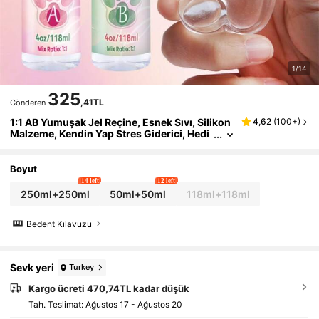
1/14
325
,41TL
Gönderen
1:1 AB Yumuşak Jel Reçine, Esnek Sıvı, Silikon
4,62
(
100+
)
Malzeme, Kendin Yap Stres Giderici, Hedi
ye Sıkma, Şeffaf Jel Benzeri Macun, Dökü
m Makineleri vb. İçin Uygundur.
Boyut
14 left
12 left
250ml+250ml
50ml+50ml
118ml+118ml
Bedent Kılavuzu
Sevk yeri
Turkey
Kargo ücreti 470,74TL kadar düşük
Tah. Teslimat:
Ağustos 17 - Ağustos 20