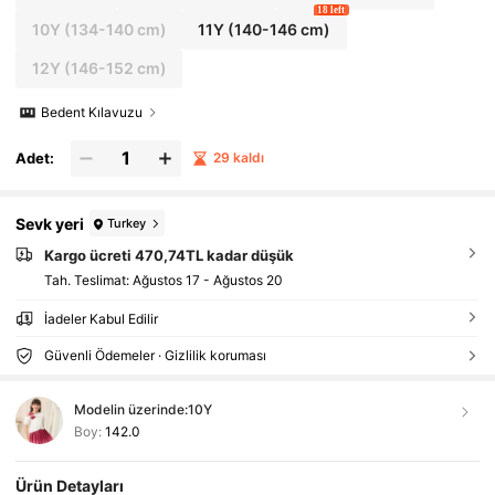
18 left
10Y
(134-140 cm)
11Y
(140-146 cm)
12Y
(146-152 cm)
Bedent Kılavuzu
Adet:
29 kaldı
Sevk yeri
Turkey
Kargo ücreti 470,74TL kadar düşük
Tah. Teslimat:
Ağustos 17 - Ağustos 20
İadeler Kabul Edilir
Güvenli Ödemeler · Gizlilik koruması
Modelin üzerinde:
10Y
Boy:
142.0
Ürün Detayları