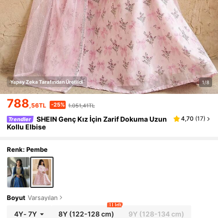
Yapay Zeka Tarafından Üretildi
1/8
788
-25%
,56TL
1.051,41TL
SHEIN Genç Kız İçin Zarif Dokuma Uzun
4,70
(
17
)
Trendler
Kollu Elbise
Renk: Pembe
Boyut
Varsayılan
11 left
4Y
-
7Y
8Y
(122-128 cm)
9Y
(128-134 cm)