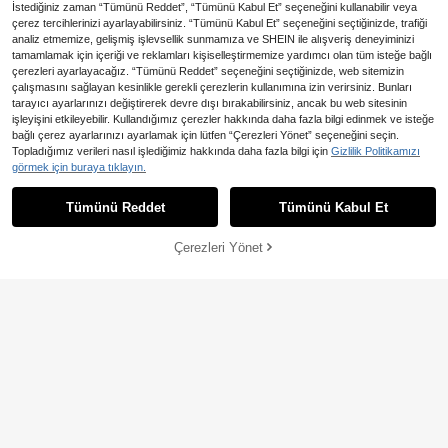
İstediğiniz zaman “Tümünü Reddet”, “Tümünü Kabul Et” seçeneğini kullanabilir veya
çerez tercihlerinizi ayarlayabilirsiniz. “Tümünü Kabul Et” seçeneğini seçtiğinizde, trafiği
analiz etmemize, gelişmiş işlevsellik sunmamıza ve SHEIN ile alışveriş deneyiminizi
tamamlamak için içeriği ve reklamları kişiselleştirmemize yardımcı olan tüm isteğe bağlı
çerezleri ayarlayacağız. “Tümünü Reddet” seçeneğini seçtiğinizde, web sitemizin
çalışmasını sağlayan kesinlikle gerekli çerezlerin kullanımına izin verirsiniz. Bunları
tarayıcı ayarlarınızı değiştirerek devre dışı bırakabilirsiniz, ancak bu web sitesinin
işleyişini etkileyebilir. Kullandığımız çerezler hakkında daha fazla bilgi edinmek ve isteğe
En Çok Satanlar
MODELY Kids
En Çok Satanlar
DRMZ Kids
bağlı çerez ayarlarınızı ayarlamak için lütfen “Çerezleri Yönet” seçeneğini seçin.
Ramazan Geleneksel Arap Abaya El
SHEIN Tween Kız Beyaz Sonbahar
Topladığımız verileri nasıl işlediğimiz hakkında daha fazla bilgi için
Gizlilik Politikamızı
bisesi, Kız Çocuk Çiçekli Patchwor
Boho Doğum Günü Çizgili Yama De
29 kaldı
40 kaldı
görmek için buraya tıklayın.
k Elbisesi, Kültürel Çekiciliği Sergile
senli Uzun Kollu Bel Oturtmalı Elbis
639
912
,30TL
-50%
,57TL
yen Canlı Renkler, Festivaller ve To
e, Şarap Kırmızısı Arap Tarzı Mütev
plantılar İçin Uygun, İlkbahar/Yaz
azı Abaya Elbise, Kırsal Stil
Tümünü Reddet
Tümünü Kabul Et
Çerezleri Yönet
SEPETE EKLE
%25% İNDİRİM!