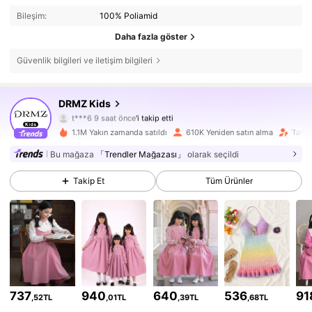
Bileşim:
100% Poliamid
Daha fazla göster
Güvenlik bilgileri ve iletişim bilgileri
180K Takipçiler
4,85
DRMZ Kids
t***6
9 saat önce
'i takip etti
r***7
göz atıyor
1.1M Yakın zamanda satıldı
610K Yeniden satın alma
Takip
180K Takipçiler
4,85
Bu mağaza
「Trendler Mağazası」
olarak seçildi
180K Takipçiler
4,85
Takip Et
Tüm Ürünler
180K Takipçiler
4,85
180K Takipçiler
4,85
180K Takipçiler
4,85
737
940
640
536
91
,52TL
,01TL
,39TL
,68TL
180K Takipçiler
4,85