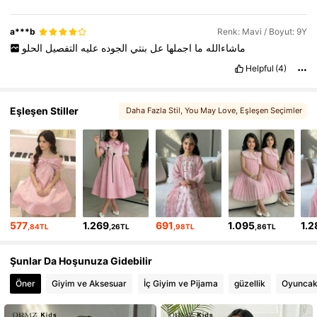
a***b
Renk: Mavi / Boyut: 9Y
ماشاءالله
ما
اجملها
عل
بنتي
الجوده
عليه
التفصيل
الحلو
Helpful
(4)
Eşleşen Stiller
Daha Fazla Stil
, You May Love
, Eşleşen Seçimler
, Beğenebilirsiniz
, İlgili Ürünler
577
1.269
691
1.095
1.2
,84TL
,26TL
,98TL
,86TL
Şunlar Da Hoşunuza Gidebilir
Öner
Giyim ve Aksesuar
İç Giyim ve Pijama
güzellik
Oyuncakl