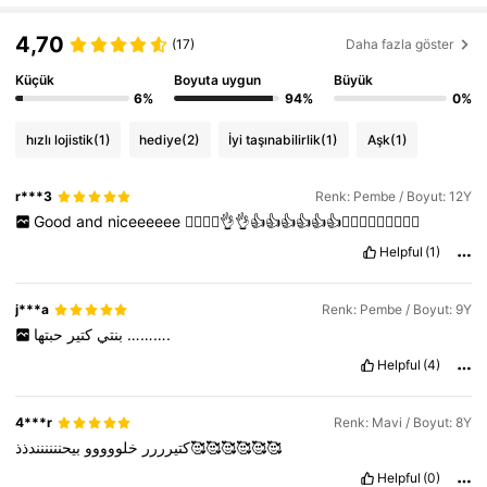
4,70
(17)
Daha fazla göster
180K Takipçiler
4,85
Küçük
Boyuta uygun
Büyük
6%
94%
0%
180K Takipçiler
4,85
hızlı lojistik
(1)
hediye
(2)
İyi taşınabilirlik
(1)
Aşk
(1)
180K Takipçiler
4,85
r***3
Renk: Pembe / Boyut: 12Y
180K Takipçiler
4,85
Good
and
niceeeeee
👌🏾👌🏾👌👌👍👍👍👍👍👍😄😄😄😄😻😻😻😻😻
Helpful
(1)
j***a
Renk: Pembe / Boyut: 9Y
كتير
بنتي
حبتها
……….
Helpful
(4)
4***r
Renk: Mavi / Boyut: 8Y
بيحنننننندذذ🥰🥰🥰🥰🥰🥰
كتيرررر
خلووووو
Helpful
(0)