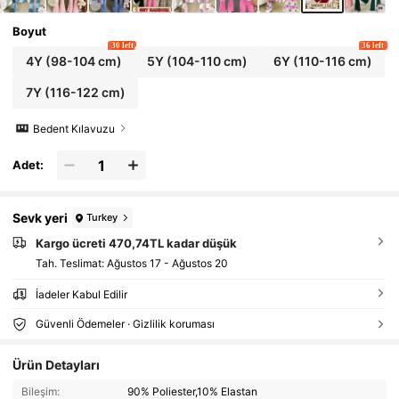
Boyut
30 left
36 left
4Y
(98-104 cm)
5Y
(104-110 cm)
6Y
(110-116 cm)
7Y
(116-122 cm)
Bedent Kılavuzu
Adet:
Sevk yeri
Turkey
Kargo ücreti 470,74TL kadar düşük
Tah. Teslimat:
Ağustos 17 - Ağustos 20
İadeler Kabul Edilir
Güvenli Ödemeler · Gizlilik koruması
Ürün Detayları
Bileşim:
90% Poliester,10% Elastan