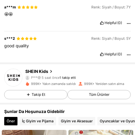
a***m
Renk: Siyah / Boyut: 7Y
🤩🤩
Helpful
(0)
s***2
Renk: Siyah / Boyut: 5Y
good
quality
Helpful
(0)
809K Takipçiler
4,89
SHEIN Kids
f***@
5 saat önce
'i takip etti
c***t
göz atıyor
809K Takipçiler
4,89
999K+ Yakın zamanda satıldı
999K+ Yeniden satın alma
Takip Et
Tüm Ürünler
809K Takipçiler
4,89
Şunlar Da Hoşunuza Gidebilir
809K Takipçiler
4,89
Öner
İç Giyim ve Pijama
Giyim ve Aksesuar
Oyuncaklar ve Oyun
809K Takipçiler
4,89