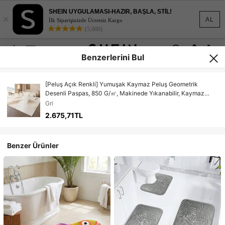
SHEIN UYGULAMASI-HAZIR, BAŞLA, STİL!
×
AL
İlk Siparişinizde Ücretsiz Kargo
(5,000)
Benzerlerini Bul
[Peluş Açık Renkli] Yumuşak Kaymaz Peluş Geometrik
Desenli Paspas, 850 G/㎡, Makinede Yıkanabilir, Kaymaz
Arka Yüzey, Banyo, Yemek Odası, Oturma Odası, Yatak Odası,
Gri
Ofis İçin Uygun, Çeşitli Boyutlarda Mevcuttur, Noel Dekoru
2.675,71TL
Mutfak Halısı
Benzer Ürünler