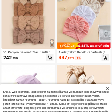
9,88TL tasarruf edin
5'li Papyon Dekoratif Saç Bantları
4 adet/takım Bebek Kabartmalı Çiç
ek Desenli Bere, Günlük Sıcaklık, G
447
242
,23TL
-2%
,55TL
üneş Koruması ve Rüzgar Direnci İç
in
SHEIN web sitemizde, talep ettiğiniz hizmeti sağlamak ve mümkün olan en iyi web sitesi
deneyimini sunmayı amaçlamak için çerezler ve benzer teknolojiler kullanıyoruz.
İstediğiniz zaman “Tümünü Reddet”, “Tümünü Kabul Et” seçeneğini kullanabilir veya
çerez tercihlerinizi ayarlayabilirsiniz. “Tümünü Kabul Et” seçeneğini seçtiğinizde, trafiği
analiz etmemize, gelişmiş işlevsellik sunmamıza ve SHEIN ile alışveriş deneyiminizi
tamamlamak için içeriği ve reklamları kişiselleştirmemize yardımcı olan tüm isteğe bağlı