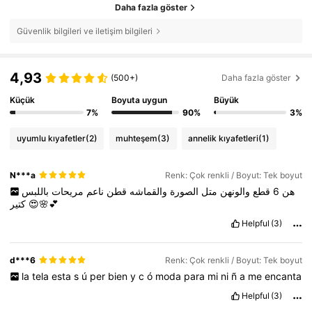
Daha fazla göster
Güvenlik bilgileri ve iletişim bilgileri
4,93
(500+)
Daha fazla göster
Küçük
Boyuta uygun
Büyük
7%
90%
3%
uyumlu kıyafetler
(2)
muhteşem
(3)
annelik kıyafetleri
(1)
N***a
Renk: Çok renkli / Boyut: Tek boyut
باللبس
مريحات
ناعم
قطن
والقماشه
الصورة
متل
والونهن
قطع
6
هن
كتير
😍🌸💕
Helpful
(3)
d***6
Renk: Çok renkli / Boyut: Tek boyut
la
tela
esta
s
ú
per
bien
y
c
ó
moda
para
mi
ni
ñ
a
me
encanta
Helpful
(3)