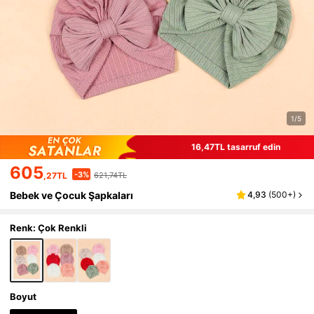
1/5
16,47TL tasarruf edin
605
-3%
,27TL
621,74TL
Bebek ve Çocuk Şapkaları
4,93
(
500+
)
Renk: Çok Renkli
Boyut