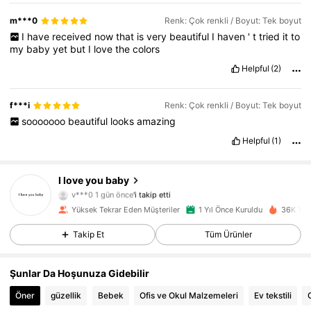
m***0
Renk: Çok renkli / Boyut: Tek boyut
I
have
received
now
that
is
very
beautiful
I
haven
'
t
tried
it
to
my
baby
yet
but
I
love
the
colors
Helpful
(2)
f***i
Renk: Çok renkli / Boyut: Tek boyut
sooooooo
beautiful
looks
amazing
Helpful
(1)
1.2K Takipçiler
4,92
I love you baby
v***0
1 gün önce
'i takip etti
1.2K Takipçiler
4,92
Yüksek Tekrar Eden Müşteriler
1 Yıl Önce Kuruldu
36K Yak
1.2K Takipçiler
4,92
Takip Et
Tüm Ürünler
1.2K Takipçiler
4,92
1.2K Takipçiler
4,92
Şunlar Da Hoşunuza Gidebilir
1.2K Takipçiler
4,92
Öner
güzellik
Bebek
Ofis ve Okul Malzemeleri
Ev tekstili