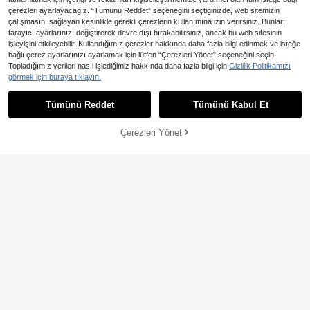
çerezleri ayarlayacağız. “Tümünü Reddet” seçeneğini seçtiğinizde, web sitemizin
çalışmasını sağlayan kesinlikle gerekli çerezlerin kullanımına izin verirsiniz. Bunları
tarayıcı ayarlarınızı değiştirerek devre dışı bırakabilirsiniz, ancak bu web sitesinin
işleyişini etkileyebilir. Kullandığımız çerezler hakkında daha fazla bilgi edinmek ve isteğe
bağlı çerez ayarlarınızı ayarlamak için lütfen “Çerezleri Yönet” seçeneğini seçin.
Topladığımız verileri nasıl işlediğimiz hakkında daha fazla bilgi için
Gizlilik Politikamızı
2 Adet Bebek Beresi, Sevimli Çiçekl
Bebek ve Çocuk Şapkaları
görmek için buraya tıklayın.
i, Yenidoğandan 3 Yaşa Kadar, Kırmı
331
377
,99TL
-4%
,54TL
zı ve Çok Renkli Seçenekli, Doğum
Tümünü Reddet
Tümünü Kabul Et
Günü Hediyesi, Bebek Şapkası
Çerezleri Yönet
SEPETE EKLE
%3% İNDİRİM!
30,18TL tasarruf edin